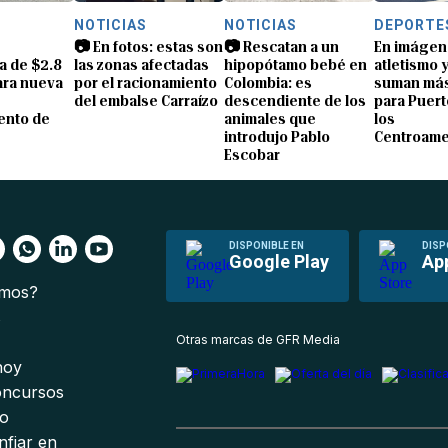
S
NOTICIAS
NOTICIAS
DEPORTE
📷 En fotos: estas son
📷 Rescatan a un
En imágen
a de $2.8
las zonas afectadas
hipopótamo bebé en
atletismo 
ara nueva
por el racionamiento
Colombia: es
suman más
del embalse Carraízo
descendiente de los
para Puert
ento de
animales que
los
introdujo Pablo
Centroame
Escobar
DISPONIBLE EN
DISP
Google Play
Ap
omos?
s
Otras marcas de GFR Media
 hoy
oncursos
io
nfiar en