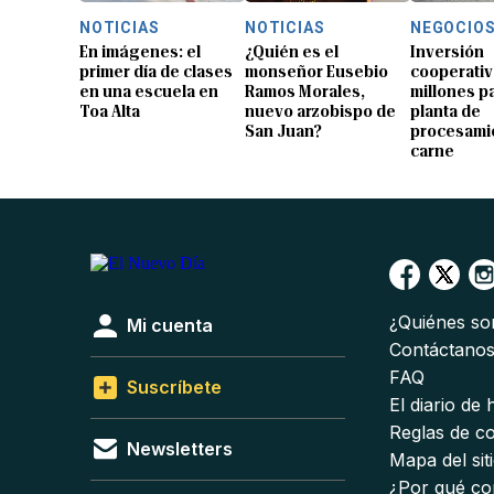
NOTICIAS
NOTICIAS
NEGOCIO
En imágenes: el
¿Quién es el
Inversión
primer día de clases
monseñor Eusebio
cooperativ
en una escuela en
Ramos Morales,
millones p
Toa Alta
nuevo arzobispo de
planta de
San Juan?
procesami
carne
¿Quiénes s
Mi cuenta
Contáctano
FAQ
Suscríbete
El diario de
Reglas de c
Newsletters
Mapa del sit
¿Por qué co