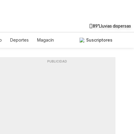
89°
Lluvias dispersas
o
Deportes
Magacín
Suscriptores
e
Gastronomía
De Viaje
Podcasts
Horóscopos
PUBLICIDAD