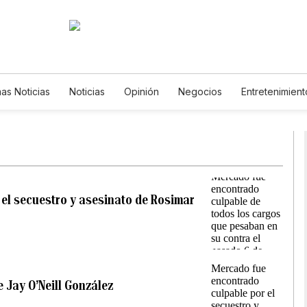
mas Noticias
Noticias
Opinión
Negocios
Entretenimient
Estilos de Vida
Mundo
Estados Unidos
Ciencia y Ambient
Tecnología
Juegos
Lotería
Vídeos
Fotos
English
Newsletters
Feriados
Especiales
r el secuestro y asesinato de Rosimar
e Jay O’Neill González