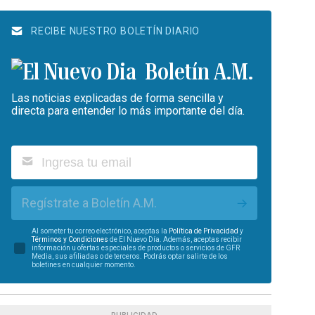
RECIBE NUESTRO BOLETÍN DIARIO
Boletín A.M.
Las noticias explicadas de forma sencilla y
directa para entender lo más importante del día.
Regístrate a Boletín A.M.
Al someter tu correo electrónico, aceptas la
Política de Privacidad
y
Términos y Condiciones
de El Nuevo Día. Además, aceptas recibir
información u ofertas especiales de productos o servicios de GFR
Media, sus afiliadas o de terceros. Podrás optar salirte de los
boletines en cualquier momento.