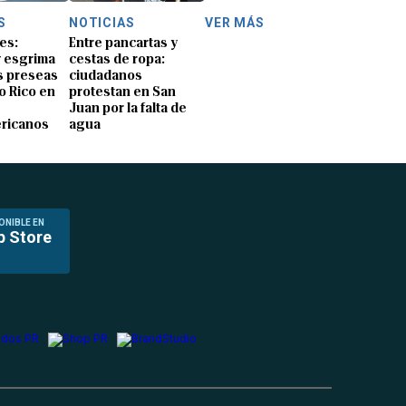
S
NOTICIAS
VER MÁS
es:
Entre pancartas y
y esgrima
cestas de ropa:
 preseas
ciudadanos
o Rico en
protestan en San
Juan por la falta de
ricanos
agua
ONIBLE EN
p Store