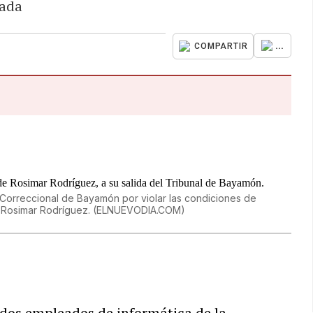
nada
...
COMPARTIR
Correccional de Bayamón por violar las condiciones de
e Rosimar Rodríguez.
(
ELNUEVODIA.COM
)
dos empleados de informática de la