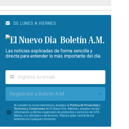
DE LUNES A VIERNES
Boletín A.M.
Las noticias explicadas de forma sencilla y
directa para entender lo más importante del día.
Regístrate a Boletín A.M.
Al someter tu correo electrónico, aceptas la
Política de Privacidad
y
Términos y Condiciones
de El Nuevo Día. Además, aceptas recibir
información u ofertas especiales de productos o servicios de GFR
Media, sus afiliadas o de terceros. Podrás optar salirte de los
boletines en cualquier momento.