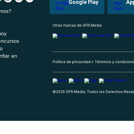
Google Play
Ap
omos?
s
Otras marcas de GFR Media
 hoy
oncursos
io
nfiar en
Política de privacidad
Términos y condicion
©
2026
GFR Media, Todos los Derechos Rese