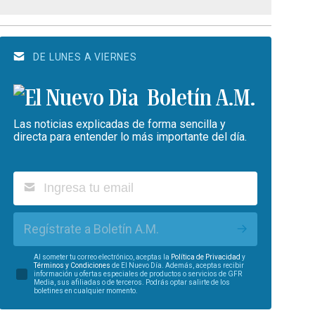
DE LUNES A VIERNES
Boletín A.M.
Las noticias explicadas de forma sencilla y
directa para entender lo más importante del día.
Regístrate a Boletín A.M.
Al someter tu correo electrónico, aceptas la
Política de Privacidad
y
Términos y Condiciones
de El Nuevo Día. Además, aceptas recibir
información u ofertas especiales de productos o servicios de GFR
Media, sus afiliadas o de terceros. Podrás optar salirte de los
boletines en cualquier momento.