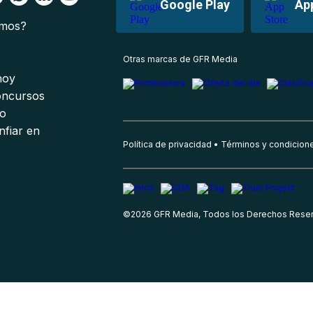
Google Play
Ap
omos?
s
Otras marcas de GFR Media
 hoy
oncursos
io
nfiar en
Política de privacidad
Términos y condicion
©
2026
GFR Media, Todos los Derechos Rese