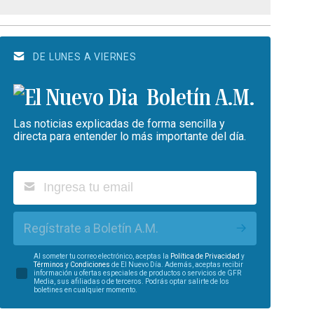
DE LUNES A VIERNES
Boletín A.M.
Las noticias explicadas de forma sencilla y
directa para entender lo más importante del día.
Regístrate a Boletín A.M.
Al someter tu correo electrónico, aceptas la
Política de Privacidad
y
Términos y Condiciones
de El Nuevo Día. Además, aceptas recibir
información u ofertas especiales de productos o servicios de GFR
Media, sus afiliadas o de terceros. Podrás optar salirte de los
boletines en cualquier momento.