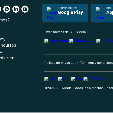
DISPONIBLE EN
DISP
Google Play
Ap
omos?
s
Otras marcas de GFR Media
 hoy
oncursos
io
nfiar en
Política de privacidad
Términos y condicion
©
2026
GFR Media, Todos los Derechos Rese