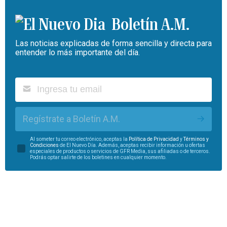
Boletín A.M.
Las noticias explicadas de forma sencilla y directa para
entender lo más importante del día.
Regístrate a Boletín A.M.
Al someter tu correo electrónico, aceptas la
Política de Privacidad
y
Términos y
Condiciones
de El Nuevo Día. Además, aceptas recibir información u ofertas
especiales de productos o servicios de GFR Media, sus afiliadas o de terceros.
Podrás optar salirte de los boletines en cualquier momento.