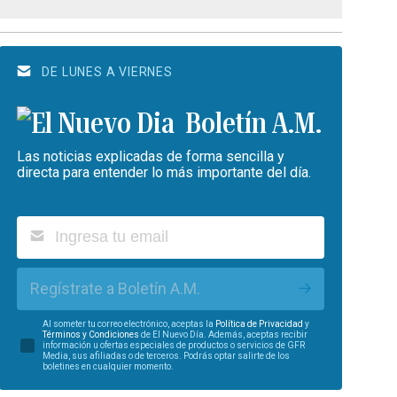
DE LUNES A VIERNES
Boletín A.M.
Las noticias explicadas de forma sencilla y
directa para entender lo más importante del día.
Regístrate a Boletín A.M.
Al someter tu correo electrónico, aceptas la
Política de Privacidad
y
Términos y Condiciones
de El Nuevo Día. Además, aceptas recibir
información u ofertas especiales de productos o servicios de GFR
Media, sus afiliadas o de terceros. Podrás optar salirte de los
boletines en cualquier momento.