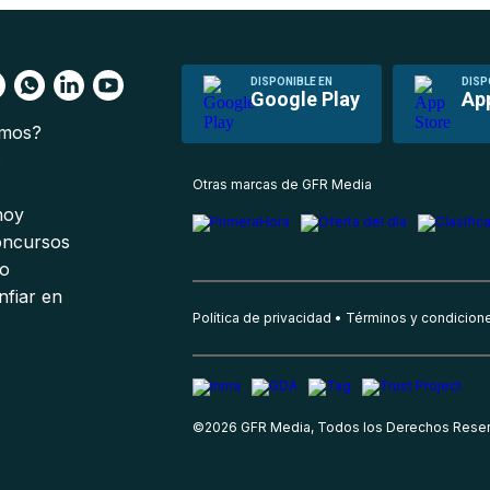
DISPONIBLE EN
DISP
Google Play
Ap
omos?
s
Otras marcas de GFR Media
 hoy
oncursos
io
nfiar en
Política de privacidad
Términos y condicion
©
2026
GFR Media, Todos los Derechos Rese