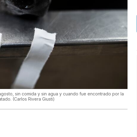
agosto, sin comida y sin agua y cuando fue encontrado por la
ratado.
(
Carlos Rivera Giusti
)