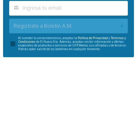
Regístrate a Boletín A.M.
Al someter tu correo electrónico, aceptas la
Política de Privacidad
y
Términos y
Condiciones
de El Nuevo Día. Además, aceptas recibir información u ofertas
especiales de productos o servicios de GFR Media, sus afiliadas o de terceros.
Podrás optar salirte de los boletines en cualquier momento.