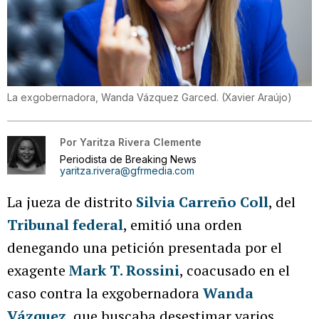
La exgobernadora, Wanda Vázquez Garced.
(
Xavier Araújo
)
Por
Yaritza Rivera Clemente
Periodista de Breaking News
yaritza.rivera@gfrmedia.com
La jueza de distrito
Silvia Carreño Coll
, del
Tribunal federal
, emitió una orden
denegando una petición presentada por el
exagente
Mark T. Rossini
, coacusado en el
caso contra la exgobernadora
Wanda
Vázquez
, que buscaba desestimar varios