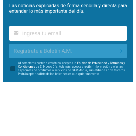
Las noticias explicadas de forma sencilla y directa para
entender lo más importante del día.
Regístrate a Boletín A.M.
Al someter tu correo electrónico, aceptas la
Política de Privacidad
y
Términos y
Condiciones
de El Nuevo Día. Además, aceptas recibir información u ofertas
especiales de productos o servicios de GFR Media, sus afiliadas o de terceros.
Podrás optar salirte de los boletines en cualquier momento.