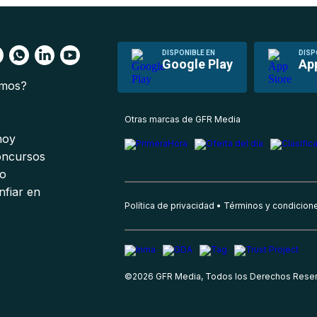
DISPONIBLE EN
DISP
Google Play
Ap
omos?
s
Otras marcas de GFR Media
 hoy
oncursos
io
nfiar en
Política de privacidad
Términos y condicion
©
2026
GFR Media, Todos los Derechos Rese