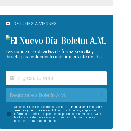
DE LUNES A VIERNES
Boletín A.M.
Las noticias explicadas de forma sencilla y
directa para entender lo más importante del día.
Regístrate a Boletín A.M.
Al someter tu correo electrónico, aceptas la
Política de Privacidad
y
Términos y Condiciones
de El Nuevo Día. Además, aceptas recibir
información u ofertas especiales de productos o servicios de GFR
Media, sus afiliadas o de terceros. Podrás optar salirte de los
boletines en cualquier momento.