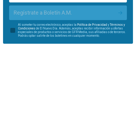
Regístrate a Boletín A.M.
Al someter tu correo electrónico, aceptas la
Política de Privacidad
y
Términos y
Condiciones
de El Nuevo Día. Además, aceptas recibir información u ofertas
especiales de productos o servicios de GFR Media, sus afiliadas o de terceros.
Podrás optar salirte de los boletines en cualquier momento.