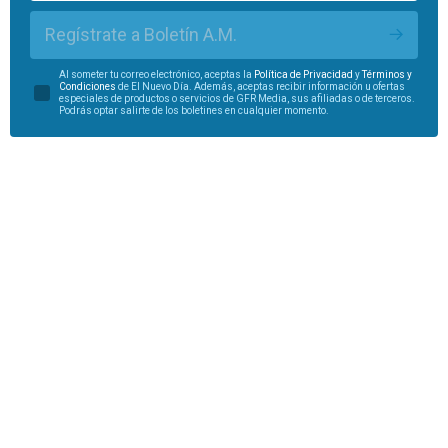
Regístrate a Boletín A.M.
Al someter tu correo electrónico, aceptas la
Política de Privacidad
y
Términos y
Condiciones
de El Nuevo Día. Además, aceptas recibir información u ofertas
especiales de productos o servicios de GFR Media, sus afiliadas o de terceros.
Podrás optar salirte de los boletines en cualquier momento.