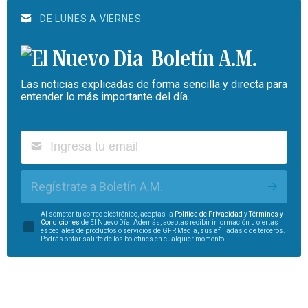
DE LUNES A VIERNES
Boletín A.M.
Las noticias explicadas de forma sencilla y directa para
entender lo más importante del día.
Regístrate a Boletín A.M.
Al someter tu correo electrónico, aceptas la
Política de Privacidad
y
Términos y
Condiciones
de El Nuevo Día. Además, aceptas recibir información u ofertas
especiales de productos o servicios de GFR Media, sus afiliadas o de terceros.
Podrás optar salirte de los boletines en cualquier momento.