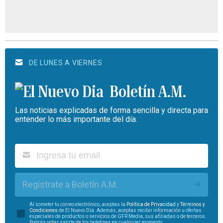
DE LUNES A VIERNES
Boletín A.M.
Las noticias explicadas de forma sencilla y directa para
entender lo más importante del día.
Regístrate a Boletín A.M.
Al someter tu correo electrónico, aceptas la
Política de Privacidad
y
Términos y
Condiciones
de El Nuevo Día. Además, aceptas recibir información u ofertas
especiales de productos o servicios de GFR Media, sus afiliadas o de terceros.
Podrás optar salirte de los boletines en cualquier momento.