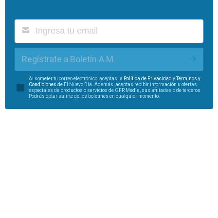
Regístrate a Boletín A.M.
Al someter tu correo electrónico, aceptas la
Política de Privacidad
y
Términos y
Condiciones
de El Nuevo Día. Además, aceptas recibir información u ofertas
especiales de productos o servicios de GFR Media, sus afiliadas o de terceros.
Podrás optar salirte de los boletines en cualquier momento.