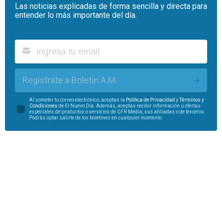
Las noticias explicadas de forma sencilla y directa para
entender lo más importante del día.
Regístrate a Boletín A.M.
Al someter tu correo electrónico, aceptas la
Política de Privacidad
y
Términos y
Condiciones
de El Nuevo Día. Además, aceptas recibir información u ofertas
especiales de productos o servicios de GFR Media, sus afiliadas o de terceros.
Podrás optar salirte de los boletines en cualquier momento.