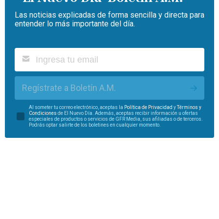
Las noticias explicadas de forma sencilla y directa para
entender lo más importante del día.
Regístrate a Boletín A.M.
Al someter tu correo electrónico, aceptas la
Política de Privacidad
y
Términos y
Condiciones
de El Nuevo Día. Además, aceptas recibir información u ofertas
especiales de productos o servicios de GFR Media, sus afiliadas o de terceros.
Podrás optar salirte de los boletines en cualquier momento.