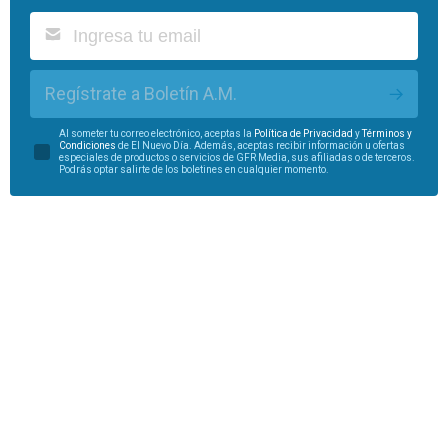
Regístrate a Boletín A.M.
Al someter tu correo electrónico, aceptas la
Política de Privacidad
y
Términos y
Condiciones
de El Nuevo Día. Además, aceptas recibir información u ofertas
especiales de productos o servicios de GFR Media, sus afiliadas o de terceros.
Podrás optar salirte de los boletines en cualquier momento.