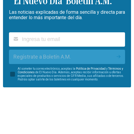
Boletín A.M.
Las noticias explicadas de forma sencilla y directa para
entender lo más importante del día.
Regístrate a Boletín A.M.
Al someter tu correo electrónico, aceptas la
Política de Privacidad
y
Términos y
Condiciones
de El Nuevo Día. Además, aceptas recibir información u ofertas
especiales de productos o servicios de GFR Media, sus afiliadas o de terceros.
Podrás optar salirte de los boletines en cualquier momento.