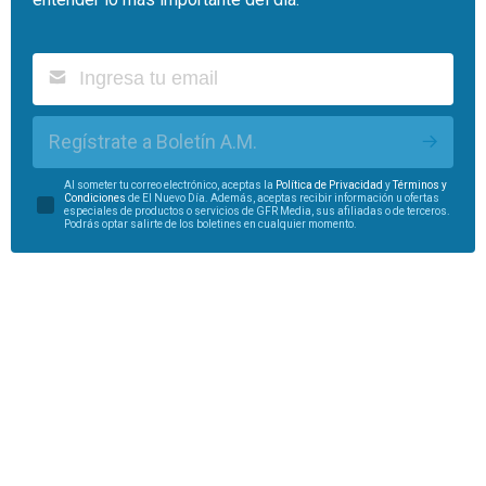
Regístrate a Boletín A.M.
Al someter tu correo electrónico, aceptas la
Política de Privacidad
y
Términos y
Condiciones
de El Nuevo Día. Además, aceptas recibir información u ofertas
especiales de productos o servicios de GFR Media, sus afiliadas o de terceros.
Podrás optar salirte de los boletines en cualquier momento.