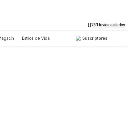
78°
Lluvias aisladas
Magacín
Estilos de Vida
Suscriptores
nología
Juegos
Lotería
riados
Edictos
Especiales