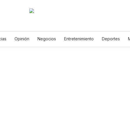
cias
Opinión
Negocios
Entretenimiento
Deportes
 Unidos
Ciencia y Ambiente
Gastronomía
De Viaje
Tec
rías
English
Podcasts
Horóscopos
Newsletters
Fe