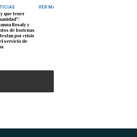
TICIAS
VER MÁS
y que tener
anidad”:
anna Rosaly y
ntos de boricuas
testan por crisis
el servicio de
ua