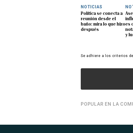
NOTICIAS
NO
Política se conecta a
Ase
reunión desde el
inf
baño: mira lo que hizo
es 
después
not
y l
Se adhiere a los criterios d
POPULAR EN LA COM