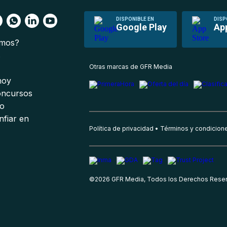
DISPONIBLE EN
DISP
Google Play
Ap
omos?
s
Otras marcas de GFR Media
 hoy
oncursos
io
nfiar en
Política de privacidad
Términos y condicion
©
2026
GFR Media, Todos los Derechos Rese