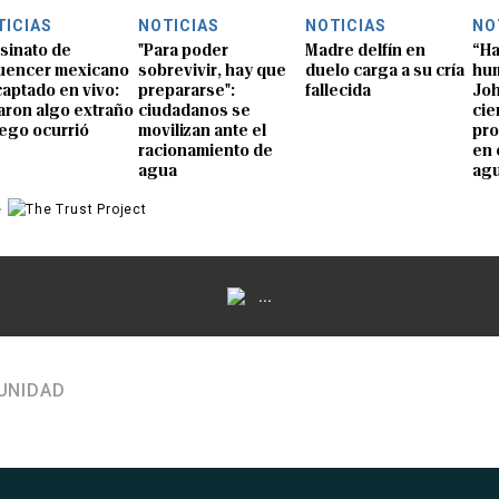
TICIAS
NOTICIAS
NOTICIAS
NO
sinato de
"Para poder
Madre delfín en
“Ha
luencer mexicano
sobrevivir, hay que
duelo carga a su cría
hum
captado en vivo:
prepararse":
fallecida
Joh
aron algo extraño
ciudadanos se
cie
uego ocurrió
movilizan ante el
pro
racionamiento de
en 
agua
ag
e
...
UNIDAD