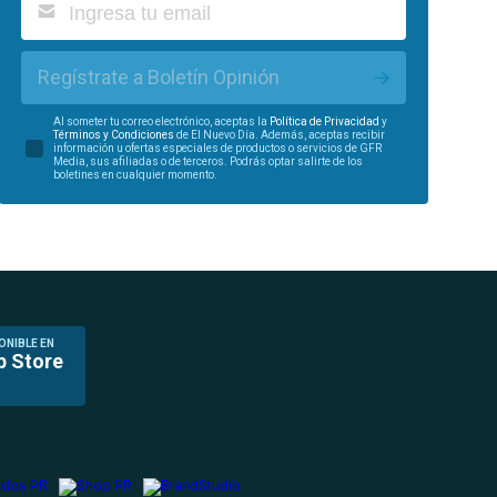
Regístrate a Boletín Opinión
Al someter tu correo electrónico, aceptas la
Política de Privacidad
y
Términos y Condiciones
de El Nuevo Día. Además, aceptas recibir
información u ofertas especiales de productos o servicios de GFR
Media, sus afiliadas o de terceros. Podrás optar salirte de los
boletines en cualquier momento.
ONIBLE EN
p Store