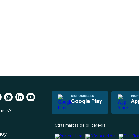
DISPONIBLE EN
DISP
Google Play
Ap
omos?
s
Otras marcas de GFR Media
 hoy