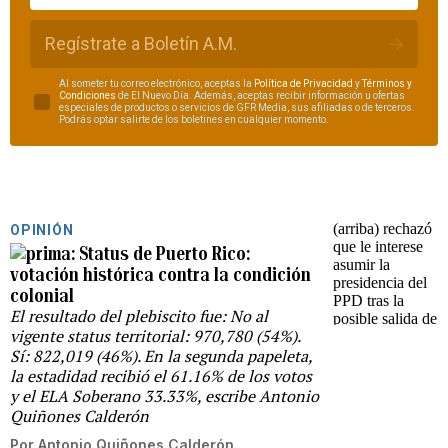
Regístrate a Boletín A.M.
Al someter tu correo electrónico, aceptas la
Política de Privacidad
y
Términos y
Condiciones
de El Nuevo Día. Además, aceptas recibir información u ofertas
especiales de productos o servicios de GFR Media, sus afiliadas o de terceros.
Podrás optar salirte de los boletines en cualquier momento.
OPINIÓN
Status de Puerto Rico:
votación histórica contra la condición
colonial
El resultado del plebiscito fue: No al
vigente status territorial: 970,780 (54%).
Sí: 822,019 (46%). En la segunda papeleta,
la estadidad recibió el 61.16% de los votos
y el ELA Soberano 33.33%, escribe Antonio
Quiñones Calderón
Por
Antonio Quiñones Calderón