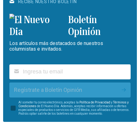
RECIBE NUESTRO BOLETÍN
Boletín
Opinión
Los artículos más destacados de nuestros
columnistas e invitados.
Regístrate a Boletín Opinión
Al someter tu correo electrónico, aceptas la
Política de Privacidad
y
Términos y
Condiciones
de El Nuevo Día. Además, aceptas recibir información u ofertas
especiales de productos o servicios de GFR Media, sus afiliadas o de terceros.
Podrás optar salirte de los boletines en cualquier momento.