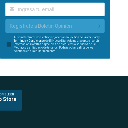
Regístrate a Boletín Opinión
Al someter tu correo electrónico, aceptas la
Política de Privacidad
y
Términos y Condiciones
de El Nuevo Día. Además, aceptas recibir
información u ofertas especiales de productos o servicios de GFR
Media, sus afiliadas o de terceros. Podrás optar salirte de los
boletines en cualquier momento.
ONIBLE EN
p Store