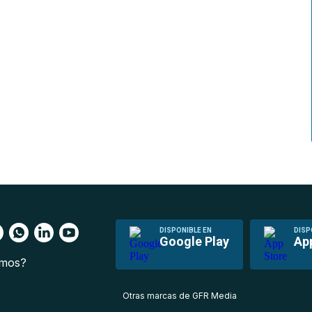
DISPONIBLE EN
DISP
Google Play
Ap
omos?
s
Otras marcas de GFR Media