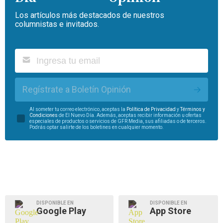
Los artículos más destacados de nuestros
columnistas e invitados.
Regístrate a Boletín Opinión
Al someter tu correo electrónico, aceptas la
Política de Privacidad
y
Términos y
Condiciones
de El Nuevo Día. Además, aceptas recibir información u ofertas
especiales de productos o servicios de GFR Media, sus afiliadas o de terceros.
Podrás optar salirte de los boletines en cualquier momento.
DISPONIBLE EN
DISPONIBLE EN
Google Play
App Store