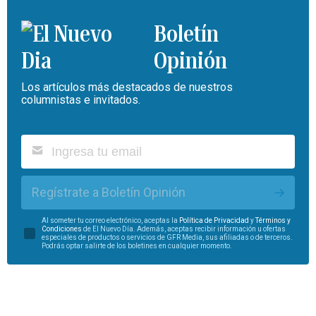
Boletín
Opinión
Los artículos más destacados de nuestros
columnistas e invitados.
Regístrate a Boletín Opinión
Al someter tu correo electrónico, aceptas la
Política de Privacidad
y
Términos y
Condiciones
de El Nuevo Día. Además, aceptas recibir información u ofertas
especiales de productos o servicios de GFR Media, sus afiliadas o de terceros.
Podrás optar salirte de los boletines en cualquier momento.