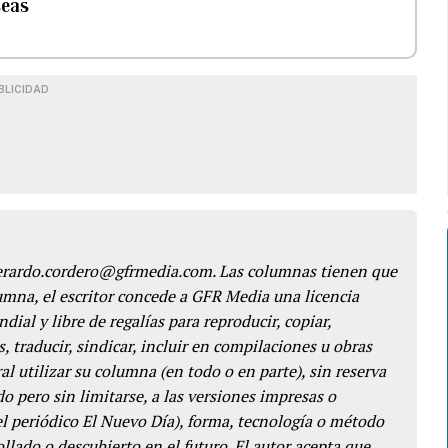
seas
BLICIDAD
gerardo.cordero@gfrmedia.com. Las columnas tienen que
lumna, el escritor concede a GFR Media una licencia
dial y libre de regalías para reproducir, copiar,
s, traducir, sindicar, incluir en compilaciones u obras
l utilizar su columna (en todo o en parte), sin reserva
o pero sin limitarse, a las versiones impresas o
del periódico El Nuevo Día), forma, tecnología o método
llado o descubierto en el futuro. El autor acepta que