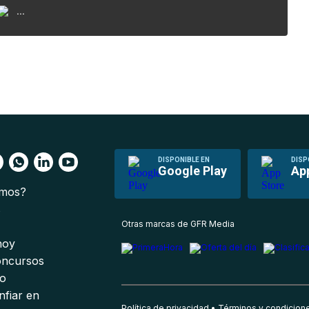
...
DISPONIBLE EN
DISP
Google Play
Ap
omos?
s
Otras marcas de GFR Media
 hoy
oncursos
io
nfiar en
Política de privacidad
Términos y condicion