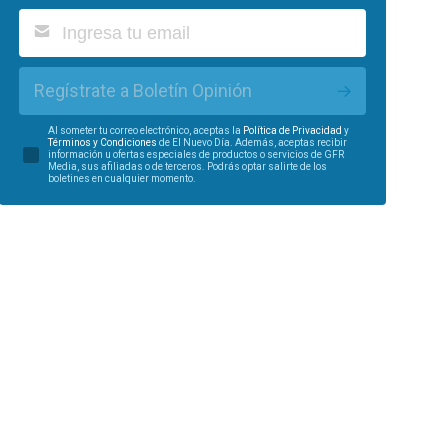
Regístrate a Boletín Opinión
Al someter tu correo electrónico, aceptas la
Política de Privacidad
y
Términos y Condiciones
de El Nuevo Día. Además, aceptas recibir
información u ofertas especiales de productos o servicios de GFR
Media, sus afiliadas o de terceros. Podrás optar salirte de los
boletines en cualquier momento.