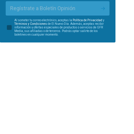
Regístrate a Boletín Opinión
Al someter tu correo electrónico, aceptas la
Política de Privacidad
y
Términos y Condiciones
de El Nuevo Día. Además, aceptas recibir
información u ofertas especiales de productos o servicios de GFR
Media, sus afiliadas o de terceros. Podrás optar salirte de los
boletines en cualquier momento.