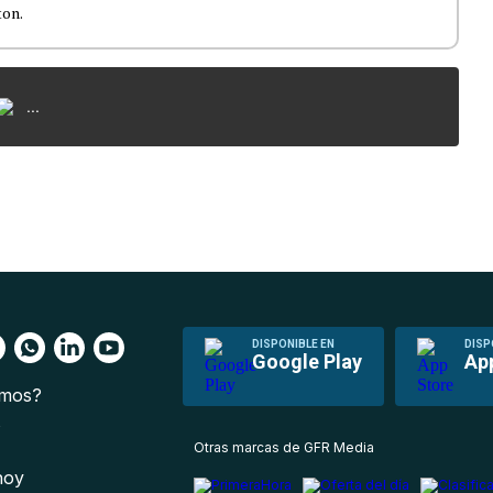
ton.
...
DISPONIBLE EN
DISP
Google Play
Ap
omos?
s
Otras marcas de GFR Media
 hoy