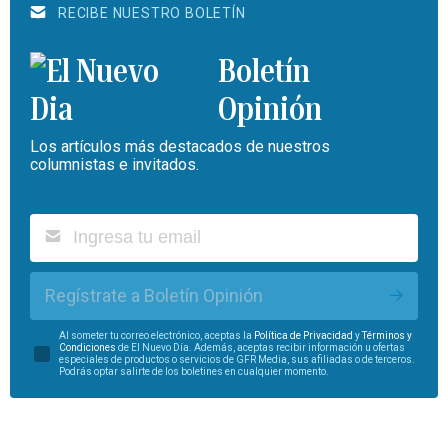
RECIBE NUESTRO BOLETÍN
Boletín
Opinión
Los artículos más destacados de nuestros
columnistas e invitados.
Regístrate a Boletín Opinión
Al someter tu correo electrónico, aceptas la
Política de Privacidad
y
Términos y
Condiciones
de El Nuevo Día. Además, aceptas recibir información u ofertas
especiales de productos o servicios de GFR Media, sus afiliadas o de terceros.
Podrás optar salirte de los boletines en cualquier momento.