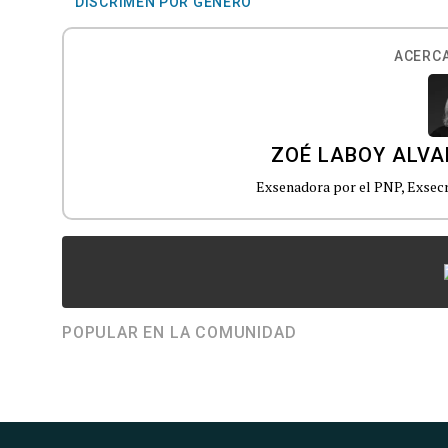
DISCRIMEN POR GÉNERO
ACERCA
ZOÉ LABOY ALV
Exsenadora por el PNP, Exsecr
POPULAR EN LA COMUNIDAD