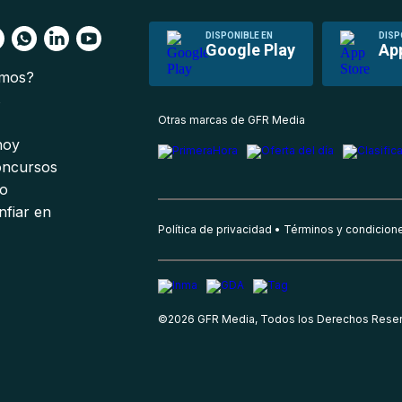
DISPONIBLE EN
DISP
Google Play
Ap
omos?
s
Otras marcas de GFR Media
 hoy
oncursos
io
nfiar en
Política de privacidad
Términos y condicion
©
2026
GFR Media, Todos los Derechos Rese