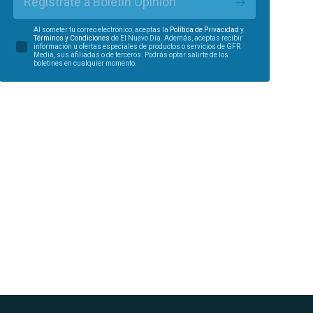
Regístrate a Boletín Opinión
Al someter tu correo electrónico, aceptas la
Política de Privacidad
y
Términos y Condiciones
de El Nuevo Día. Además, aceptas recibir
información u ofertas especiales de productos o servicios de GFR
Media, sus afiliadas o de terceros. Podrás optar salirte de los
boletines en cualquier momento.