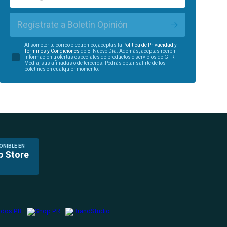
Regístrate a Boletín Opinión
Al someter tu correo electrónico, aceptas la
Política de Privacidad
y
Términos y Condiciones
de El Nuevo Día. Además, aceptas recibir
información u ofertas especiales de productos o servicios de GFR
Media, sus afiliadas o de terceros. Podrás optar salirte de los
boletines en cualquier momento.
ONIBLE EN
p Store