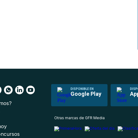
DISPONIBLE EN
DISP
Google Play
Ap
omos?
s
Otras marcas de GFR Media
 hoy
oncursos