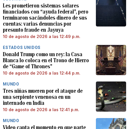
Les prometieron sistemas solares
financiados con “ayuda federal”, pero
terminaron sacándoles dinero de sus
cuentas: varias denuncias por
presunto fraude en Jayuya
10 de agosto de 2026 a las 12:49 p.m.
ESTADOS UNIDOS
Donald Trump como un rey: la Casa
Blanca lo coloca en el Trono de Hierro
de “Game of Thrones”
10 de agosto de 2026 a las 12:44 p.m.
MUNDO
Tres niñas mueren por el ataque de
una serpiente venenosa en un
internado en India
10 de agosto de 2026 a las 12:41 p.m.
MUNDO
Video capta el momento en que parte