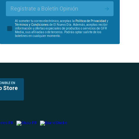
Regístrate a Boletín Opinión
Al someter tu correo electrónico, aceptas la
Política de Privacidad
y
Términos y Condiciones
de El Nuevo Día. Además, aceptas recibir
información u ofertas especiales de productos o servicios de GFR
Media, sus afiliadas o de terceros. Podrás optar salirte de los
boletines en cualquier momento.
ONIBLE EN
p Store