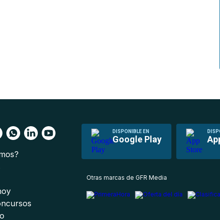
DISPONIBLE EN
DISP
Google Play
Ap
omos?
s
Otras marcas de GFR Media
 hoy
oncursos
io