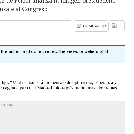
z de Ferrer analiza la imagen presidencial
nsaje al Congreso
...
COMPARTIR
 the author and do not reflect the views or beliefs of El
dijo: “Mi discurso será un mensaje de optimismo, esperanza y
stra agenda para un Estados Unidos más fuerte, más libre y más
BLICIDAD