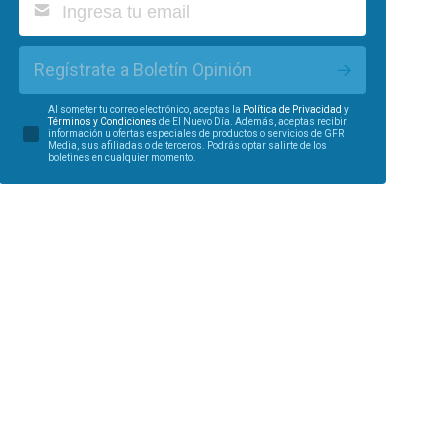
Regístrate a Boletín Opinión
Al someter tu correo electrónico, aceptas la
Política de Privacidad
y
Términos y Condiciones
de El Nuevo Día. Además, aceptas recibir
información u ofertas especiales de productos o servicios de GFR
Media, sus afiliadas o de terceros. Podrás optar salirte de los
boletines en cualquier momento.