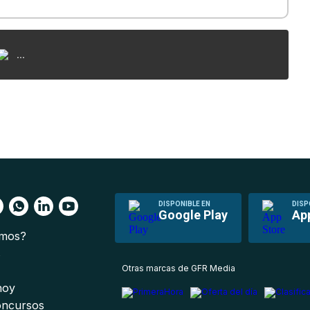
...
DISPONIBLE EN
DISP
Google Play
Ap
omos?
s
Otras marcas de GFR Media
 hoy
oncursos