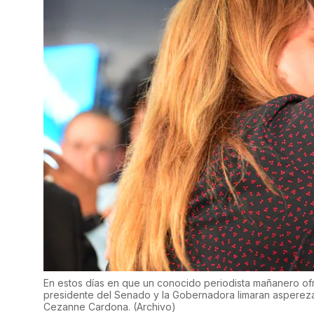
En estos días en que un conocido periodista mañanero ofre
presidente del Senado y la Gobernadora limaran asperezas
Cezanne Cardona.
(
Archivo
)