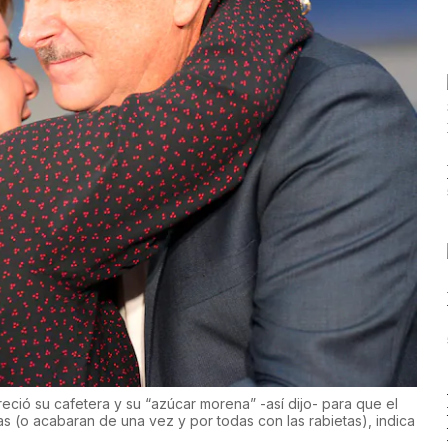
ció su cafetera y su “azúcar morena” -así dijo- para que el
 (o acabaran de una vez y por todas con las rabietas), indica