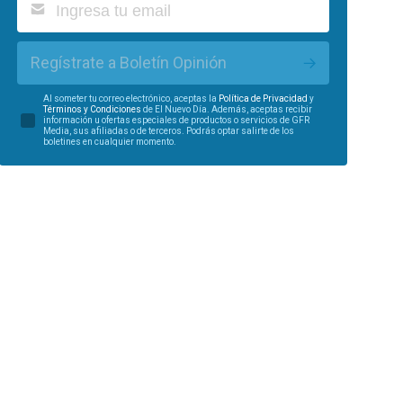
Regístrate a Boletín Opinión
Al someter tu correo electrónico, aceptas la
Política de Privacidad
y
Términos y Condiciones
de El Nuevo Día. Además, aceptas recibir
información u ofertas especiales de productos o servicios de GFR
Media, sus afiliadas o de terceros. Podrás optar salirte de los
boletines en cualquier momento.