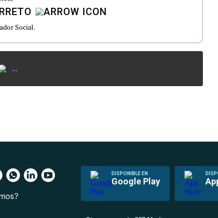
ARRETO
ador Social.
...
DISPONIBLE EN
DISP
Google Play
Ap
omos?
s