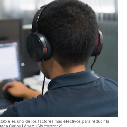
table es uno de los factores más efectivos para reducir la
estaca Carlos López.
(
Shutterstock
)