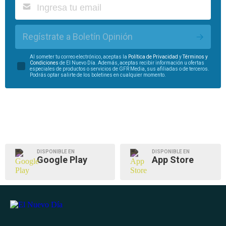
Regístrate a Boletín Opinión
Al someter tu correo electrónico, aceptas la
Política de Privacidad
y
Términos y
Condiciones
de El Nuevo Día. Además, aceptas recibir información u ofertas
especiales de productos o servicios de GFR Media, sus afiliadas o de terceros.
Podrás optar salirte de los boletines en cualquier momento.
DISPONIBLE EN
DISPONIBLE EN
Google Play
App Store