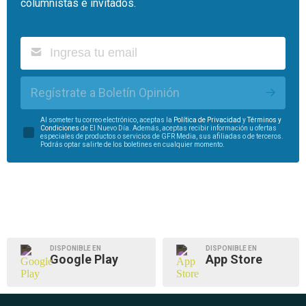
columnistas e invitados.
Regístrate a Boletín Opinión
Al someter tu correo electrónico, aceptas la
Política de Privacidad
y
Términos y
Condiciones
de El Nuevo Día. Además, aceptas recibir información u ofertas
especiales de productos o servicios de GFR Media, sus afiliadas o de terceros.
Podrás optar salirte de los boletines en cualquier momento.
DISPONIBLE EN
DISPONIBLE EN
Google Play
App Store