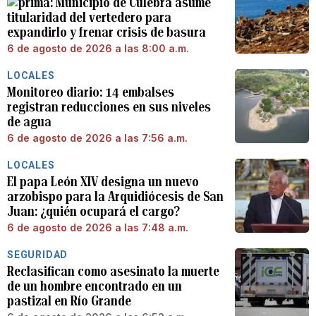
Municipio de Culebra asume
titularidad del vertedero para
expandirlo y frenar crisis de basura
6 de agosto de 2026 a las 8:00 a.m.
LOCALES
Monitoreo diario: 14 embalses
registran reducciones en sus niveles
de agua
6 de agosto de 2026 a las 7:56 a.m.
LOCALES
El papa León XIV designa un nuevo
arzobispo para la Arquidiócesis de San
Juan: ¿quién ocupará el cargo?
6 de agosto de 2026 a las 7:48 a.m.
SEGURIDAD
Reclasifican como asesinato la muerte
de un hombre encontrado en un
pastizal en Río Grande