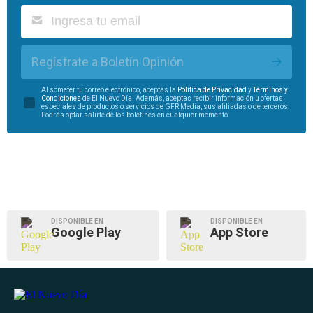
Regístrate a Boletín Opinión
Al someter tu correo electrónico, aceptas la
Política de Privacidad
y
Términos y
Condiciones
de El Nuevo Día. Además, aceptas recibir información u ofertas
especiales de productos o servicios de GFR Media, sus afiliadas o de terceros.
Podrás optar salirte de los boletines en cualquier momento.
DISPONIBLE EN
DISPONIBLE EN
Google Play
App Store