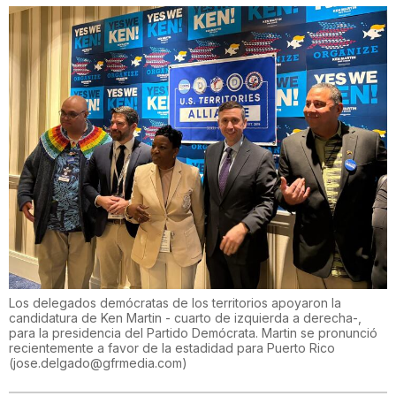
Los delegados demócratas de los territorios apoyaron la
candidatura de Ken Martin - cuarto de izquierda a derecha-,
para la presidencia del Partido Demócrata. Martin se pronunció
recientemente a favor de la estadidad para Puerto Rico
(
jose.delgado@gfrmedia.com
)