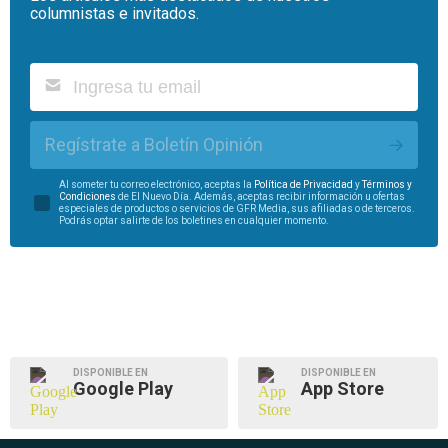
columnistas e invitados.
Regístrate a Boletín Opinión
Al someter tu correo electrónico, aceptas la
Política de Privacidad
y
Términos y
Condiciones
de El Nuevo Día. Además, aceptas recibir información u ofertas
especiales de productos o servicios de GFR Media, sus afiliadas o de terceros.
Podrás optar salirte de los boletines en cualquier momento.
DISPONIBLE EN
DISPONIBLE EN
Google Play
App Store