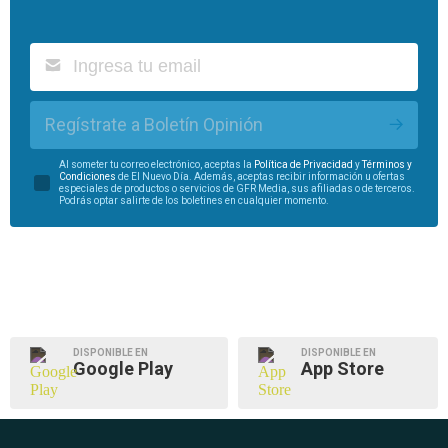
Regístrate a Boletín Opinión
Al someter tu correo electrónico, aceptas la
Política de Privacidad
y
Términos y
Condiciones
de El Nuevo Día. Además, aceptas recibir información u ofertas
especiales de productos o servicios de GFR Media, sus afiliadas o de terceros.
Podrás optar salirte de los boletines en cualquier momento.
DISPONIBLE EN
DISPONIBLE EN
Google Play
App Store