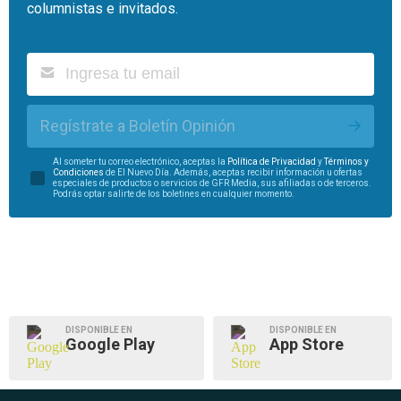
columnistas e invitados.
Regístrate a Boletín Opinión
Al someter tu correo electrónico, aceptas la
Política de Privacidad
y
Términos y
Condiciones
de El Nuevo Día. Además, aceptas recibir información u ofertas
especiales de productos o servicios de GFR Media, sus afiliadas o de terceros.
Podrás optar salirte de los boletines en cualquier momento.
DISPONIBLE EN
DISPONIBLE EN
Google Play
App Store