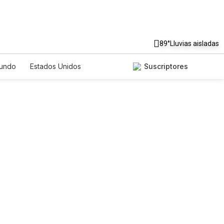
89°
Lluvias aisladas
undo
Estados Unidos
Suscriptores
nglish
Podcasts
Horóscopos