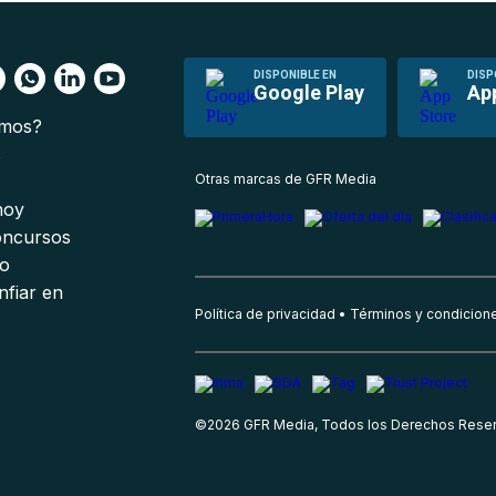
DISPONIBLE EN
DISP
Google Play
Ap
omos?
s
Otras marcas de GFR Media
 hoy
oncursos
io
nfiar en
Política de privacidad
Términos y condicion
©
2026
GFR Media, Todos los Derechos Rese