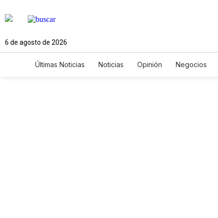
6 de agosto de 2026
Últimas Noticias
Noticias
Opinión
Negocios
Ciencia y Ambiente
Gastronomía
De Viaje
Newsletters
Feriados
Edictos
Especiales