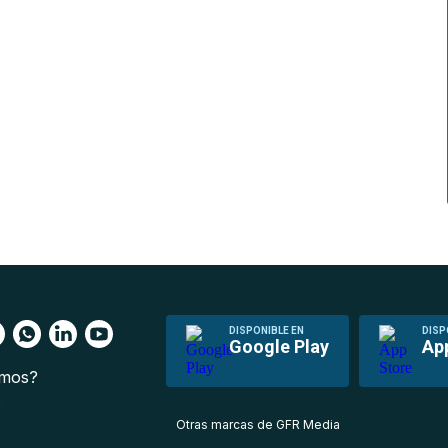
DISPONIBLE EN
DISP
Google Play
Ap
omos?
s
Otras marcas de GFR Media