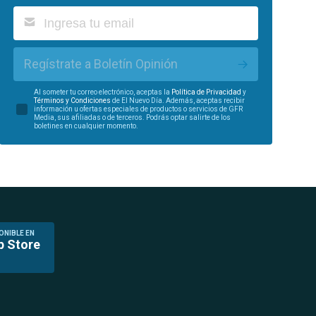
Regístrate a Boletín Opinión
Al someter tu correo electrónico, aceptas la
Política de Privacidad
y
Términos y Condiciones
de El Nuevo Día. Además, aceptas recibir
información u ofertas especiales de productos o servicios de GFR
Media, sus afiliadas o de terceros. Podrás optar salirte de los
boletines en cualquier momento.
ONIBLE EN
p Store