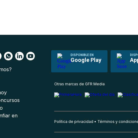
DISPONIBLE EN
DISP
Google Play
Ap
omos?
s
Otras marcas de GFR Media
 hoy
oncursos
io
nfiar en
Política de privacidad
Términos y condicion