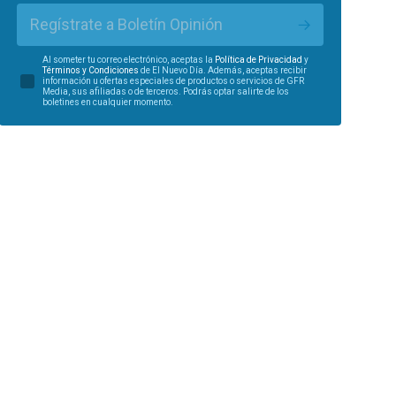
Regístrate a Boletín Opinión
Al someter tu correo electrónico, aceptas la
Política de Privacidad
y
Términos y Condiciones
de El Nuevo Día. Además, aceptas recibir
información u ofertas especiales de productos o servicios de GFR
Media, sus afiliadas o de terceros. Podrás optar salirte de los
boletines en cualquier momento.