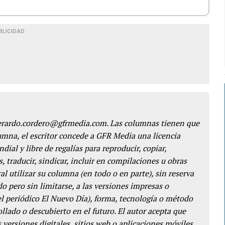
BLICIDAD
gerardo.cordero@gfrmedia.com. Las columnas tienen que
lumna, el escritor concede a GFR Media una licencia
dial y libre de regalías para reproducir, copiar,
s, traducir, sindicar, incluir en compilaciones u obras
l utilizar su columna (en todo o en parte), sin reserva
o pero sin limitarse, a las versiones impresas o
del periódico El Nuevo Día), forma, tecnología o método
llado o descubierto en el futuro. El autor acepta que
 versiones digitales, sitios web o aplicaciones móviles