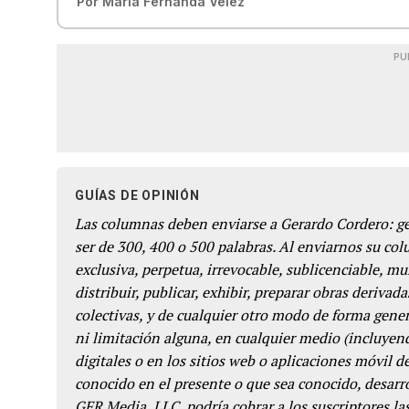
Por
María Fernanda Vélez
PU
GUÍAS DE OPINIÓN
Las columnas deben enviarse a Gerardo Cordero: 
ser de 300, 400 o 500 palabras. Al enviarnos su co
exclusiva, perpetua, irrevocable, sublicenciable, mun
distribuir, publicar, exhibir, preparar obras derivada
colectivas, y de cualquier otro modo de forma genera
ni limitación alguna, en cualquier medio (incluyend
digitales o en los sitios web o aplicaciones móvil 
conocido en el presente o que sea conocido, desarro
GFR Media, LLC, podría cobrar a los suscriptores las