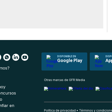
DISPONIBLE EN
DISP
Google Play
Ap
omos?
s
Otras marcas de GFR Media
 hoy
oncursos
io
nfiar en
Política de privacidad
Términos y condicion