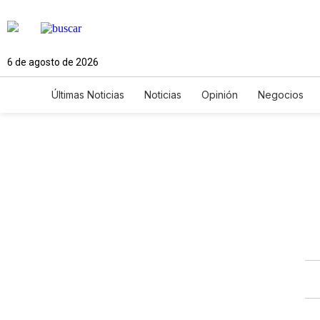
6 de agosto de 2026
Últimas Noticias
Noticias
Opinión
Negocios
Ciencia y Ambiente
Gastronomía
De Viaje
Newsletters
Feriados
Edictos
Especiales