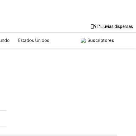
91°
Lluvias dispersas
undo
Estados Unidos
Suscriptores
nglish
Podcasts
Horóscopos