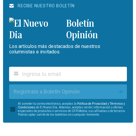
RECIBE NUESTRO BOLETÍN
Boletín
Opinión
Los artículos más destacados de nuestros
columnistas e invitados.
Regístrate a Boletín Opinión
Al someter tu correo electrónico, aceptas la
Política de Privacidad
y
Términos y
Condiciones
de El Nuevo Día. Además, aceptas recibir información u ofertas
especiales de productos o servicios de GFR Media, sus afiliadas o de terceros.
Podrás optar salirte de los boletines en cualquier momento.