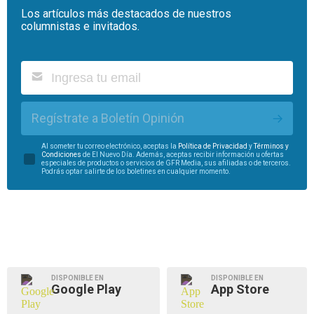
Los artículos más destacados de nuestros
columnistas e invitados.
Regístrate a Boletín Opinión
Al someter tu correo electrónico, aceptas la
Política de Privacidad
y
Términos y
Condiciones
de El Nuevo Día. Además, aceptas recibir información u ofertas
especiales de productos o servicios de GFR Media, sus afiliadas o de terceros.
Podrás optar salirte de los boletines en cualquier momento.
DISPONIBLE EN
DISPONIBLE EN
Google Play
App Store