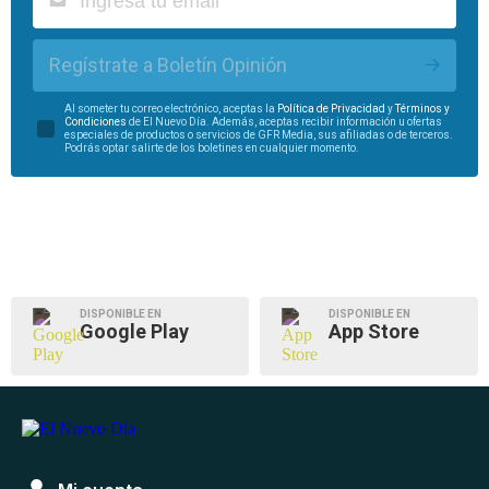
Regístrate a Boletín Opinión
Al someter tu correo electrónico, aceptas la
Política de Privacidad
y
Términos y
Condiciones
de El Nuevo Día. Además, aceptas recibir información u ofertas
especiales de productos o servicios de GFR Media, sus afiliadas o de terceros.
Podrás optar salirte de los boletines en cualquier momento.
DISPONIBLE EN
DISPONIBLE EN
Google Play
App Store